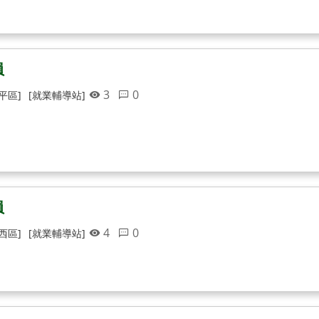
員
3
0
平區]
[就業輔導站]
員
4
0
西區]
[就業輔導站]