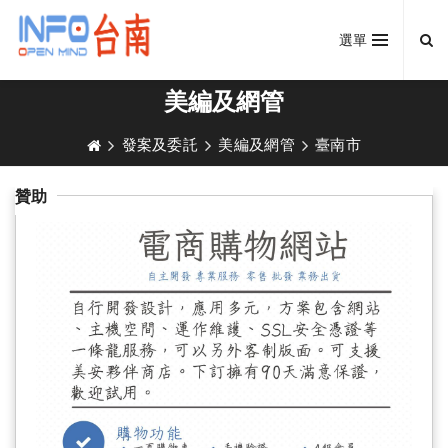
選單
美編及網管
發案及委託
美編及網管
臺南市
贊助