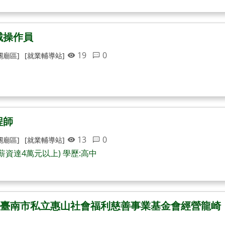
械操作員
19
0
關廟區]
[就業輔導站]
程師
13
0
關廟區]
[就業輔導站]
薪資達4萬元以上) 學歷:高中
臺南市私立惠山社會福利慈善事業基金會經營龍崎