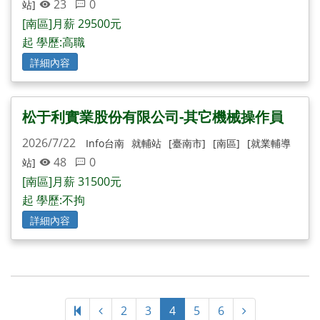
23
0
站]
[南區]月薪 29500元
起 學歷:高職
詳細內容
松于利實業股份有限公司-其它機械操作員
2026/7/22
Info台南
就輔站
[臺南市]
[南區]
[就業輔導
48
0
站]
[南區]月薪 31500元
起 學歷:不拘
詳細內容
4
2
3
4
5
6