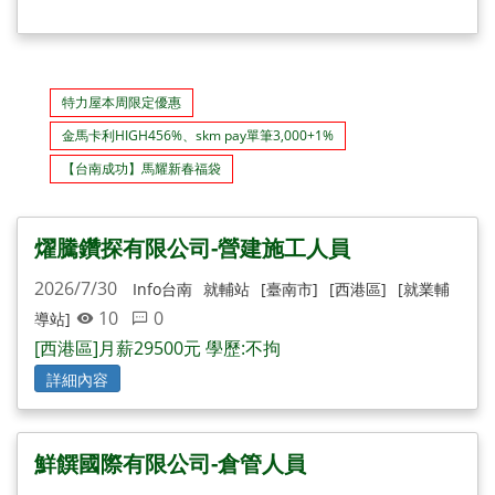
特力屋本周限定優惠
金馬卡利HIGH456%、skm pay單筆3,000+1%
【台南成功】馬耀新春福袋
燿騰鑽探有限公司-營建施工人員
2026/7/30
Info台南
就輔站
[臺南市]
[西港區]
[就業輔
10
0
導站]
[西港區]月薪29500元 學歷:不拘
詳細內容
鮮饌國際有限公司-倉管人員