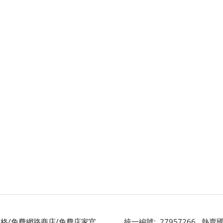
格/免費網路商店/免費店家官
統一編號: 27957266 熱