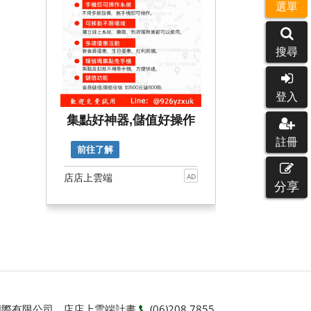
選單
搜尋
登入
集點好神器,儲值好操作
註冊
前往了解
店店上雲端
AD
分享
賣國際有限公司
店店上雲端計畫
(06)208 7855