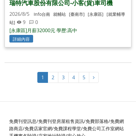
瑞特汽車股份有限公司-小客(貨)車司機
2026/8/5
Info台南
就輔站
[臺南市]
[永康區]
[就業輔導
9
0
站]
[永康區]月薪32000元 學歷:高中
詳細內容
1
1
2
3
4
5
免費刊登訊息/免費刊登房屋租售資訊/免費部落格/免費網
路商店/免費店家官網/免費課程學堂/免費公司工作室網站
手機實名驗證/店家地址驗證/安心放心