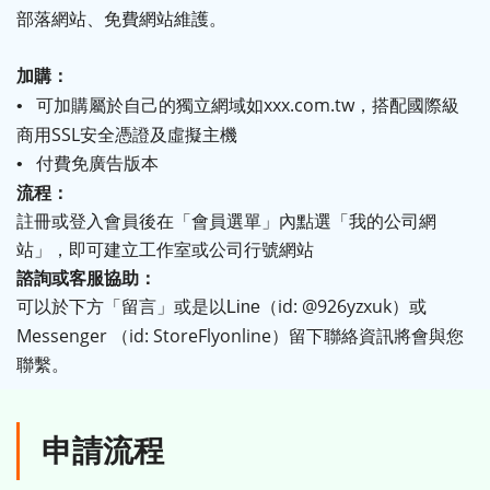
部落網站
、免費網站維護。
加購
：
可加購屬於自己的獨立網域如
xxx.com.tw
，搭配國際級
•
商用SSL安全憑證及虛擬主機
付費免廣告版本
•
流程：
註冊或登入會員後在「會員選單」內點選「我的公司網
站」，即可建立工作室或公司行號網站
諮詢或客服協助
：
可以於下方「留言」或是以
（id:
@926yzxuk
）或
Line
Messenger （id:
StoreFlyonline
）留下聯絡資訊將會與您
聯繫。
申請流程