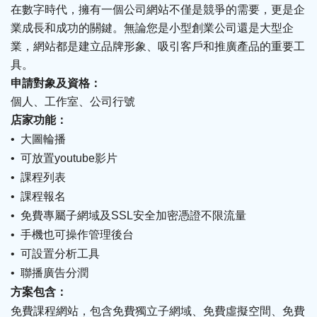
在數字時代，擁有一個公司網站不僅是競爭的需要，更是企
業成長和成功的關鍵。無論您是小型創業公司還是大型企
業，網站都是建立品牌形象、吸引客戶和推廣產品的重要工
具。
申請對象及資格：
個人
、工作室、公司行號
店家功能
：
大圖輪播
•
可放置
影片
•
youtube
課程列表
•
課程報名
•
免費專屬子網域及
•
SSL
安全加密憑證不限流量
手機也可操作管理後台
•
可設置分析
•
工具
聯播廣告分潤
•
方案包含
：
免費課程網站
，
包含免費獨立子網域
、免費虛擬
空間
、免費