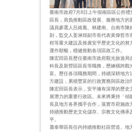
臺南市政府7月8日上午假南區區公所
區長，肩負推動區政發展、服務地方的
議員參選人呂維胤、林建南、台南市陳
刻，監交人姜淋煌副市長代表黃偉哲市
程等重大建設及推廣安平歷史文化的努
運作順暢，穩健推動各項區政工作。
陳宏田區長歷任臺南市政府觀光旅遊局
科長及新營區區長等職務，歷練橫跨觀
富。歷任各項職務期間，持續深耕地方
方建設，累積豐富的行政實務與區政治
陳宏田區長表示，安平擁有深厚的歷史
展潛力的重要行政區。未來將秉持「傾
長及地方各界攜手合作，落實市府施政
持續推動歷史文化儲存、宗教文化傳承
平。
蕭泰華區長任內持續推動社區營造、地