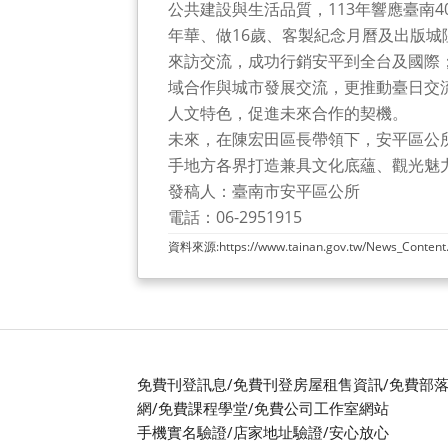
公共建設與生活品質，113年響應臺南
年華、做16歲、客製紀念月曆及出版
來訪交流，成功行銷安平到全台及國際；
域合作與城市發展交流，更推動臺日交
人文特色，促進未來合作的契機。
未來，在陳宏田區長帶領下，安平區公
手地方各界打造兼具文化底蘊、觀光魅
發稿人：臺南市安平區公所
電話：06-2951915
資料來源:
https://www.tainan.gov.tw/News_Conte
免費刊登訊息/免費刊登房屋租售資訊/免費部落
網/免費課程學堂/免費公司工作室網站
手機實名驗證/店家地址驗證/安心放心