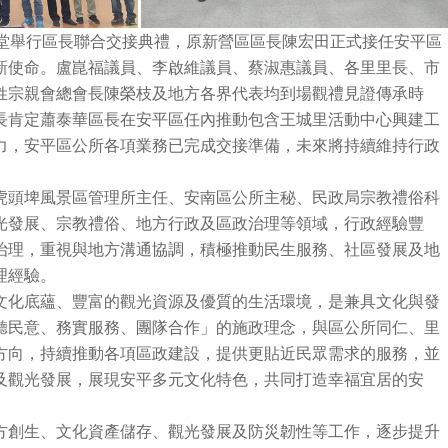
禮堂舉行區長聯合交接典禮，原新營區區長陳宏田正式接任安平區
新使命。盧崑福議員、李啟維議員、蔡淑惠議員、各里里長、市
姓宗親會總會長陳榮枝及地方各界代表均到場觀禮見證傳承時
長肯定蕭泰華區長在安平區任內推動包含王城里活動中心興建工
力，安平區公所各項業務已完成交接準備，未來將持續維持行政
虎頭埤風景區管理所主任、安南區公所主秘、民政局宗教禮俗科
光發展、宗教禮俗、地方行政及區政治理等領域，行政經驗豐
治理，重視與地方溝通協調，積極推動民生服務、社區發展及地
理經驗。
文化底蘊、豐富的觀光資源及優質的生活環境，是兼具文化與發
聽民意、務實服務、團隊合作」的施政理念，與區公所同仁、里
方向，持續推動各項區政建設，提供更貼近民眾需求的服務，並
及觀光發展，展現安平多元文化特色，共同打造幸福宜居的安
方創生、文化資產儲存、觀光發展及防災韌性等工作，逐步提升