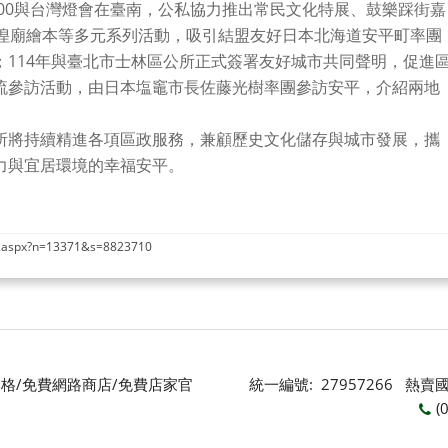
400與台灣燈會在臺南，公私協力推出常民文化特展、鼓樂踩街嘉
城隍廟繪本等多元系列活動，吸引結盟友好日本北海道安平町率團
114年與臺北市士林區公所正式簽署友好城市共同聲明，促進
流參訪活動，由日本塩竈市長佐藤光樹率團參訪安平，介紹兩地
所將持續精進各項區政服務，兼顧歷史文化儲存與城市發展，攜
力與宜居環境的幸福安平。
nt.aspx?n=13371&s=8823710
格/免費網路商店/免費店家官
統一編號: 27957266 熱
(