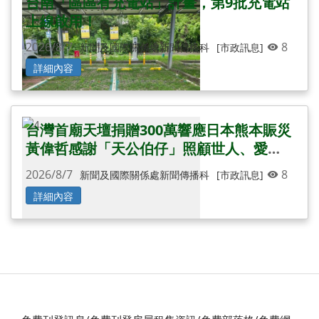
台南「區區有充電站」計畫，第9批充電站
上線啟用！
2026/8/7
8
新聞及國際關係處新聞傳播科
[市政訊息]
詳細內容
台灣首廟天壇捐贈300萬響應日本熊本賑災
黃偉哲感謝「天公伯仔」照顧世人、愛心
無遠弗屆
2026/8/7
8
新聞及國際關係處新聞傳播科
[市政訊息]
詳細內容