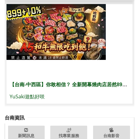
【台南-中西區】你敢相信？ 全新開幕燒肉店居然899+10%就可以“無限A5和牛”吃到爽！？ 3種吃到飽價位任你選🔥『就說我們是餐廳禮儀師你還不信?』
YuSaki遊點好咲
台南資訊
新聞訊息
找專業服務
台南影音