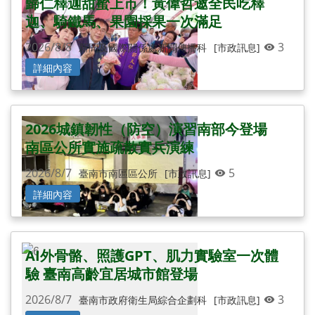
歸仁釋迦甜蜜上市！黃偉哲邀全民吃釋
迦、騎鐵馬、果園採果一次滿足
2026/8/8
3
新聞及國際關係處新聞傳播科
[市政訊息]
詳細內容
2026城鎮韌性（防空）演習南部今登場
南區公所實施疏散實兵演練
2026/8/7
5
臺南市南區區公所
[市政訊息]
詳細內容
AI外骨骼、照護GPT、肌力實驗室一次體
驗 臺南高齡宜居城市館登場
2026/8/7
3
臺南市政府衛生局綜合企劃科
[市政訊息]