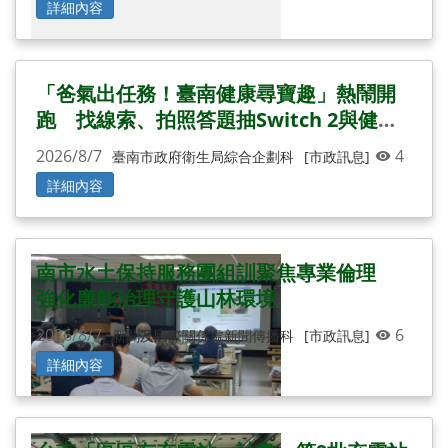
詳細內容
「爸氣出任務！臺南健康尋寶趣」熱鬧開
跑 找線索、拍照答題抽Switch 2與健康
好禮
2026/8/7
4
臺南市政府衛生局綜合企劃科
[市政訊息]
詳細內容
南市水土保持服務團組訓聚焦專業倫理
強化廉能治理守護山林環境
2026/8/7
6
新聞及國際關係處新聞傳播科
[市政訊息]
詳細內容