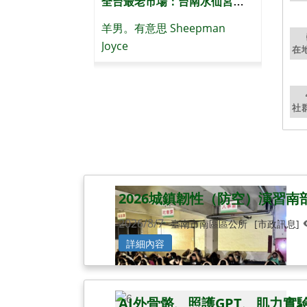
韓國家庭第一次逛台南安平古堡…來了才知道這裡藏著這麼多故事😳｜kr 好運家庭 Lucky Family
全台最老市場：台南水仙宮，清晨六點開始逛！我們家都便宜的黑白切！超大碗虱目魚粥60元！這煎魚腸實在太誘人
運家庭
羊男。有意思 Sheepman
我
Joyce
在
社
2026城鎮韌性（防空）演習
2026/8/7
臺南市南區區公所
[市政訊息]
詳細內容
AI外骨骼、照護GPT、肌力實