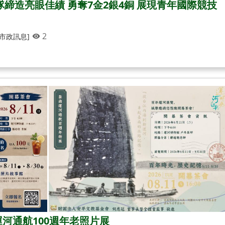
隊締造亮眼佳績 勇奪7金2銀4銅 展現青年國際競技
2
[市政訊息]
河通航100週年老照片展