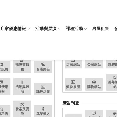
店家優惠情報
活動與展演
課程活動
房屋租售
資訊
免費數位內容
找專業服
店家網站
公司網站
課程
聞訊息
務
台南影音
部落
家優惠
活動與展
數位履歷
購物網站
站
情報
演
課程活動
廣告刊登
發案及委
屋租售
託
就業徵才