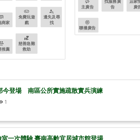
台南國華街超夯的生甜甜圈！原物料用的超好而且超級好吃！！！大推草莓/杜拜巧克力/開心果口味！ #台南 #WOWDOUNT #生甜甜圈
台南民眾大讚謝龍介深
找服務廣
店家
主廣告
告
廣
的美笈客日記
熊讚
免費玩遊
遺失及尋
地商家
戲
找
聯播廣告
慈善急難
群推薦
救助
南部今登場 南區公所實施疏散實兵演練
1
驗室一次體驗 臺南高齡宜居城市館登場