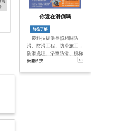
耕台南 越挫越勇 該換人做做看了!
韓國家庭第一次逛台南安平古堡…來了才知道這裡藏著這麼多故事😳｜kr 好運家庭 Lucky Family
情報
告
lucky family好運家庭
羊男。有意思 
你還在滑倒嗎
Joyce
前往了解
一慶科技提供長照相關防
滑、防滑工程、防滑施工、
防滑處理、浴室防滑、樓梯
防滑!!
一慶科技
AD
歡迎來電洽詢客務專線04-
7569638 / 0936-901502