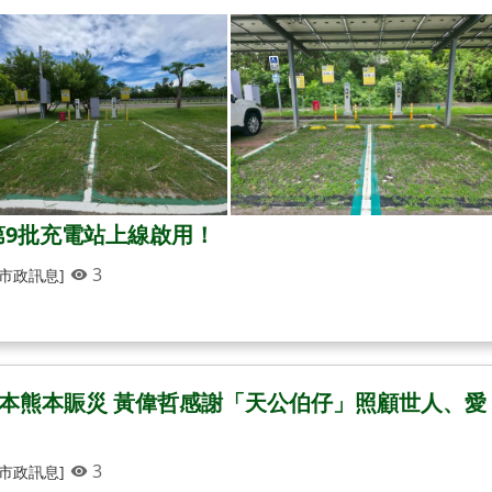
9批充電站上線啟用！
3
[市政訊息]
日本熊本賑災 黃偉哲感謝「天公伯仔」照顧世人、愛
3
[市政訊息]