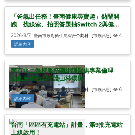
「爸氣出任務！臺南健康尋寶趣」熱鬧開
跑 找線索、拍照答題抽Switch 2與健康
好禮
2026/8/7
4
臺南市政府衛生局綜合企劃科
[市政訊息]
詳細內容
南市水土保持服務團組訓聚焦專業倫理
強化廉能治理守護山林環境
2026/8/7
6
新聞及國際關係處新聞傳播科
[市政訊息]
詳細內容
台南「區區有充電站」計畫，第9批充電站
上線啟用！