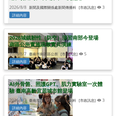
2026/8/8
3
新聞及國際關係處新聞傳播科
[市政訊息]
詳細內容
2026城鎮韌性（防空）演習南部今登場
南區公所實施疏散實兵演練
2026/8/7
5
臺南市南區區公所
[市政訊息]
詳細內容
AI外骨骼、照護GPT、肌力實驗室一次體
驗 臺南高齡宜居城市館登場
2026/8/7
3
臺南市政府衛生局綜合企劃科
[市政訊息]
詳細內容