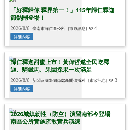
還有更多圖片...
「好釋歸你 釋界第一！」115年歸仁釋迦
節熱鬧登場！
2026/8/8
4
臺南市歸仁區公所
[市政訊息]
詳細內容
歸仁釋迦甜蜜上市！黃偉哲邀全民吃釋
迦、騎鐵馬、果園採果一次滿足
2026/8/8
3
新聞及國際關係處新聞傳播科
[市政訊息]
詳細內容
2026城鎮韌性（防空）演習南部今登場
南區公所實施疏散實兵演練