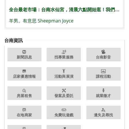
全台最老市場：台南水仙宮，清晨六點開始逛！我們家都便宜的黑白切！超大碗虱目魚粥60元！這煎魚腸實在太誘人
羊男。有意思 Sheepman Joyce
台南資訊
新聞訊息
找專業服務
台南影音
店家優惠情報
活動與展演
課程活動
房屋租售
發案及委託
就業徵才
在地商家
免費玩遊戲
遺失及尋找